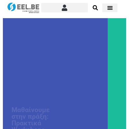
Μαθαίνουμε
στην πράξη:
Πρακτικά
Workshops
Δράσεις με
πραγματικές
επιδείξεις και
εργαλεία—για ομάδες
που θέλουν άμεσα
αποτελέσματα.
Επόμενες
Εκδηλώσεις