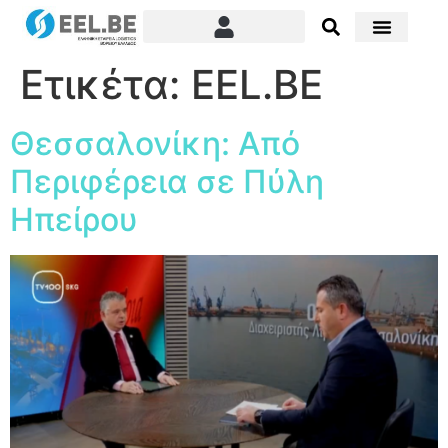
Ετικέτα:
EEL.BE
Θεσσαλονίκη: Από
Περιφέρεια σε Πύλη
Ηπείρου