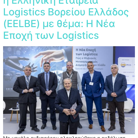
η Ελληνική Εταιρεία
Logistics Βορείου Ελλάδος
(EELBE) με θέμα: Η Νέα
Εποχή των Logistics
Με μεγάλο ενδιαφέρον oλοκληρώθηκε η εκδήλωση