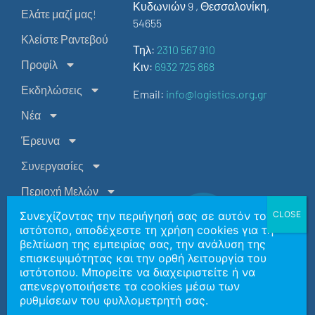
Κυδωνιών 9 , Θεσσαλονίκη,
Ελάτε μαζί μας!
54655
Κλείστε Ραντεβού
Τηλ:
2310 567 910
Προφίλ
Κιν:
6932 725 868
Εκδηλώσεις
Email:
info@logistics.org.gr
Νέα
Έρευνα
Συνεργασίες
Περιοχή Μελών
Συνεχίζοντας την περιήγησή σας σε αυτόν τον
Επικοινωνία
ιστότοπο, αποδέχεστε τη χρήση cookies για τη
EN
βελτίωση της εμπειρίας σας, την ανάλυση της
επισκεψιμότητας και την ορθή λειτουργία του
ιστότοπου. Μπορείτε να διαχειριστείτε ή να
Copyright 2026 | Ελληνική Εταιρεία Logistics Βορείου
απενεργοποιήσετε τα cookies μέσω των
Ελλάδος
ρυθμίσεων του φυλλομετρητή σας.