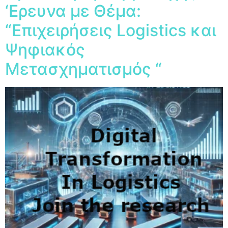
‘Ερευνα με Θέμα:
“Επιχειρήσεις Logistics και
Ψηφιακός
Μετασχηματισμός “