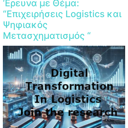
‘Ερευνα με Θέμα:
“Επιχειρήσεις Logistics και
Ψηφιακός
Μετασχηματισμός “