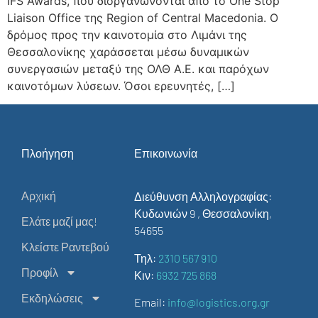
IFS Awards, που διοργανώνονται από το One Stop
Liaison Office της Region of Central Macedonia. Ο
δρόμος προς την καινοτομία στο Λιμάνι της
Θεσσαλονίκης χαράσσεται μέσω δυναμικών
συνεργασιών μεταξύ της ΟΛΘ Α.Ε. και παρόχων
καινοτόμων λύσεων. Όσοι ερευνητές, […]
Πλοήγηση
Επικοινωνία
Αρχική
Διεύθυνση Αλληλογραφίας:
Κυδωνιών 9 , Θεσσαλονίκη,
Ελάτε μαζί μας!
54655
Κλείστε Ραντεβού
Τηλ:
2310 567 910
Προφίλ
Κιν:
6932 725 868
Εκδηλώσεις
Email:
info@logistics.org.gr