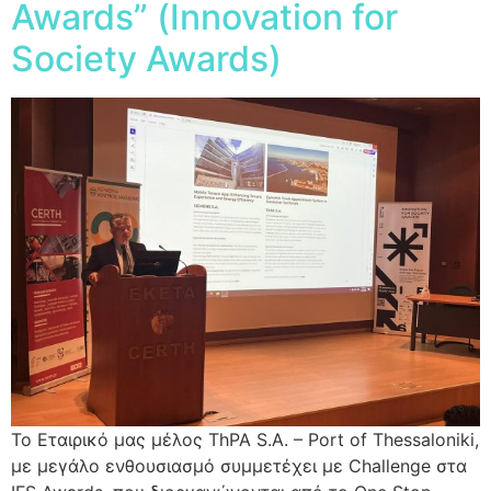
Awards” (Ιnnovation for
Society Awards)
Το Εταιρικό μας μέλος ThPA S.A. – Port of Thessaloniki,
με μεγάλο ενθουσιασμό συμμετέχει με Challenge στα