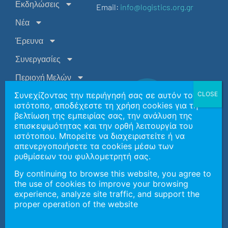
Εκδηλώσεις
Email:
info@logistics.org.gr
Νέα
Έρευνα
Συνεργασίες
Περιοχή Μελών
Συνεχίζοντας την περιήγησή σας σε αυτόν τον
Επικοινωνία
ιστότοπο, αποδέχεστε τη χρήση cookies για τη
EN
βελτίωση της εμπειρίας σας, την ανάλυση της
επισκεψιμότητας και την ορθή λειτουργία του
ιστότοπου. Μπορείτε να διαχειριστείτε ή να
Copyright 2026 | Ελληνική Εταιρεία Logistics Βορείου
απενεργοποιήσετε τα cookies μέσω των
Ελλάδος
ρυθμίσεων του φυλλομετρητή σας.
By continuing to browse this website, you agree to
the use of cookies to improve your browsing
Πολιτική Απορρήτου & GDPR
experience, analyze site traffic, and support the
Ανάπτυξη Ιστοσελίδας:
SymKon Technologies
in cooperation
proper operation of the website
with
EELBE