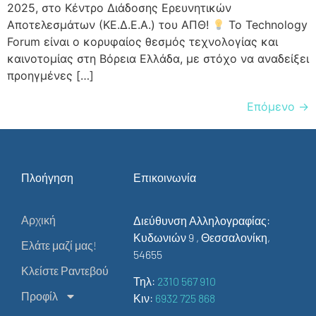
2025, στο Κέντρο Διάδοσης Ερευνητικών
Αποτελεσμάτων (ΚΕ.Δ.Ε.Α.) του ΑΠΘ!
Το Technology
Forum είναι ο κορυφαίος θεσμός τεχνολογίας και
καινοτομίας στη Βόρεια Ελλάδα, με στόχο να αναδείξει
προηγμένες […]
Επόμενο
→
Πλοήγηση
Επικοινωνία
Αρχική
Διεύθυνση Αλληλογραφίας:
Κυδωνιών 9 , Θεσσαλονίκη,
Ελάτε μαζί μας!
54655
Κλείστε Ραντεβού
Τηλ:
2310 567 910
Προφίλ
Κιν:
6932 725 868