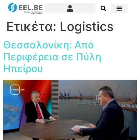
Ετικέτα:
Logistics
Θεσσαλονίκη: Από
Περιφέρεια σε Πύλη
Ηπείρου