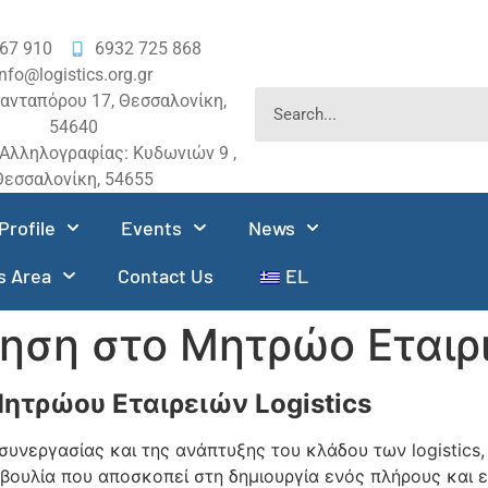
67 910
6932 725 868
info@logistics.org.gr
ανταπόρου 17, Θεσσαλονίκη,
54640
Αλληλογραφίας: Κυδωνιών 9 ,
Θεσσαλονίκη, 54655
Profile
Events
News
 Area
Contact Us
EL
ση στο Μητρώο Εταιρι
ητρώου Εταιρειών Logistics
 συνεργασίας και της ανάπτυξης του κλάδου των logistic
τοβουλία που αποσκοπεί στη δημιουργία ενός πλήρους και