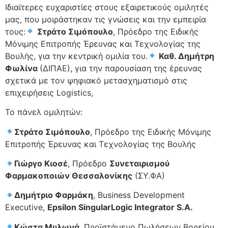
Ιδιαίτερες ευχαριστίες στους εξαιρετικούς ομιλητές
μας, που μοιράστηκαν τις γνώσεις και την εμπειρία
τους:
Στράτο Σιμόπουλο
, Πρόεδρο της Ειδικής
Μόνιμης Επιτροπής Έρευνας και Τεχνολογίας της
Βουλής, για την κεντρική ομιλία του.
Καθ. Δημήτρη
Φωλίνα
(ΔΙΠΑΕ), για την παρουσίαση της έρευνας
σχετικά με τον ψηφιακό μετασχηματισμό στις
επιχειρήσεις Logistics,
Το πάνελ ομιλητών:
Στράτο Σιμόπουλο
, Πρόεδρο της Ειδικής Μόνιμης
Επιτροπής Έρευνας και Τεχνολογίας της Βουλής
Γιώργο Κιοσέ
, Πρόεδρο
Συνεταιρισμού
Φαρμακοποιών Θεσσαλονίκης
(ΣΥ.ΦΑ)
Δημήτριο Φαρμάκη
, Business Development
Executive,
Epsilon SingularLogic Integrator S.A.
Κώστα Μυλωνά
, Προϊστάμενο Πωλήσεων Βορείου