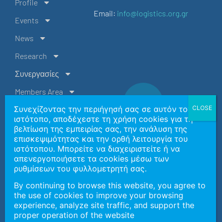
Profile
Email:
info@logistics.org.gr
Events
News
Research
Συνεργασίες
Members Area
Συνεχίζοντας την περιήγησή σας σε αυτόν τον
Contact Us
ιστότοπο, αποδέχεστε τη χρήση cookies για τη
EL
βελτίωση της εμπειρίας σας, την ανάλυση της
επισκεψιμότητας και την ορθή λειτουργία του
ιστότοπου. Μπορείτε να διαχειριστείτε ή να
Copyright 2026 | Ελληνική Εταιρεία Logistics Βορείου
απενεργοποιήσετε τα cookies μέσω των
Ελλάδος
ρυθμίσεων του φυλλομετρητή σας.
By continuing to browse this website, you agree to
the use of cookies to improve your browsing
General Data Protection Policy
experience, analyze site traffic, and support the
Ανάπτυξη Ιστοσελίδας:
SymKon Technologies
in cooperation
proper operation of the website