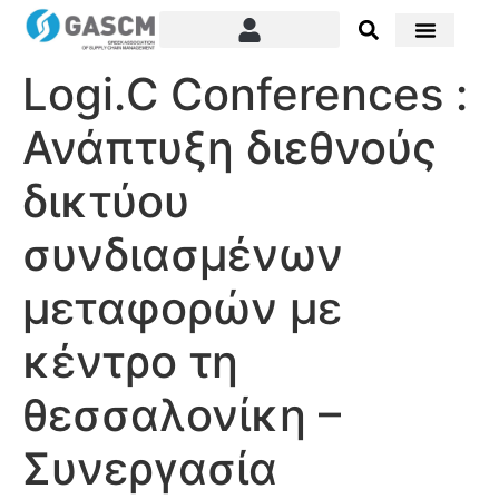
Book An Appoin
Members Area
Logi.C Conferences :
Ανάπτυξη διεθνούς
δικτύου
συνδιασμένων
μεταφορών με
κέντρο τη
θεσσαλονίκη –
Συνεργασία