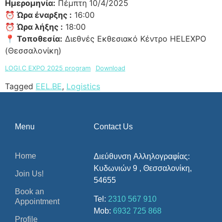
Ημερομηνία:
Πέμπτη 10/4/2025
⏰ Ώρα έναρξης :
16:00
⏰ Ώρα λήξης :
18:00
📍 Τοποθεσία:
Διεθνές Εκθεσιακό Κέντρο HELEXPO
(Θεσσαλονίκη)
LOGI.C EXPO 2025 program
Download
Tagged
EEL.BE
,
Logistics
Menu
Contact Us
Home
Διεύθυνση Αλληλογραφίας:
Κυδωνιών 9 , Θεσσαλονίκη,
Join Us!
54655
Book an
Tel:
2310 567 910
Appointment
Mob:
6932 725 868
Profile