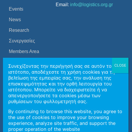
Email:
info@logistics.org.gr
Events
News
Research
Συνεργασίες
Members Area
Contact Us
Συνεχίζοντας την περιήγησή σας σε αυτόν τον
ιστότοπο, αποδέχεστε τη χρήση cookies για τη
EL
βελτίωση της εμπειρίας σας, την ανάλυση της
επισκεψιμότητας και την ορθή λειτουργία του
ιστότοπου. Μπορείτε να διαχειριστείτε ή να
Copyright 2026 | Ελληνική Εταιρεία Logistics Βορείου
απενεργοποιήσετε τα cookies μέσω των
Ελλάδος
ρυθμίσεων του φυλλομετρητή σας.
By continuing to browse this website, you agree to
the use of cookies to improve your browsing
General Data Protection Policy
experience, analyze site traffic, and support the
Ανάπτυξη Ιστοσελίδας:
SymKon Technologies
in
proper operation of the website