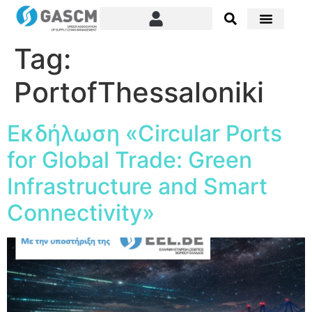
Tag:
PortofThessaloniki
Εκδήλωση «Circular Ports
for Global Trade: Green
Infrastructure and Smart
Connectivity»