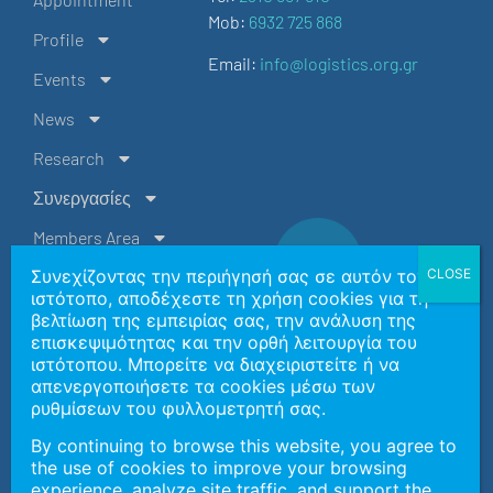
Mob:
6932 725 868
Profile
Email:
info@logistics.org.gr
Events
News
Research
Συνεργασίες
Members Area
Συνεχίζοντας την περιήγησή σας σε αυτόν τον
Contact Us
ιστότοπο, αποδέχεστε τη χρήση cookies για τη
EL
βελτίωση της εμπειρίας σας, την ανάλυση της
επισκεψιμότητας και την ορθή λειτουργία του
ιστότοπου. Μπορείτε να διαχειριστείτε ή να
Copyright 2026 | Ελληνική Εταιρεία Logistics Βορείου
απενεργοποιήσετε τα cookies μέσω των
Ελλάδος
ρυθμίσεων του φυλλομετρητή σας.
By continuing to browse this website, you agree to
the use of cookies to improve your browsing
General Data Protection Policy
experience, analyze site traffic, and support the