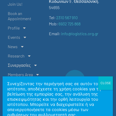
Κυδωνιών 9 , Θεσσαλονίκη,
Join Us!
54655
Book an
Tel:
2310 567 910
Appointment
Mob:
6932 725 868
Profile
Email:
info@logistics.org.gr
Events
News
Research
Συνεργασίες
Members Area
Συνεχίζοντας την περιήγησή σας σε αυτόν τον
Contact Us
ιστότοπο, αποδέχεστε τη χρήση cookies για τη
EL
βελτίωση της εμπειρίας σας, την ανάλυση της
επισκεψιμότητας και την ορθή λειτουργία του
ιστότοπου. Μπορείτε να διαχειριστείτε ή να
Copyright 2026 | Ελληνική Εταιρεία Logistics Βορείου
απενεργοποιήσετε τα cookies μέσω των
Ελλάδος
ρυθμίσεων του φυλλομετρητή σας.