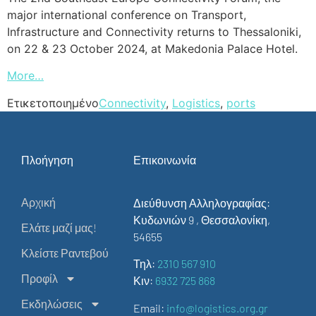
major international conference on Transport,
Infrastructure and Connectivity returns to Thessaloniki,
on 22 & 23 October 2024, at Makedonia Palace Hotel.
More…
Ετικετοποιημένο
Connectivity
,
Logistics
,
ports
Πλοήγηση
Επικοινωνία
Αρχική
Διεύθυνση Αλληλογραφίας:
Κυδωνιών 9 , Θεσσαλονίκη,
Ελάτε μαζί μας!
54655
Κλείστε Ραντεβού
Τηλ:
2310 567 910
Προφίλ
Κιν:
6932 725 868
Εκδηλώσεις
Email:
info@logistics.org.gr