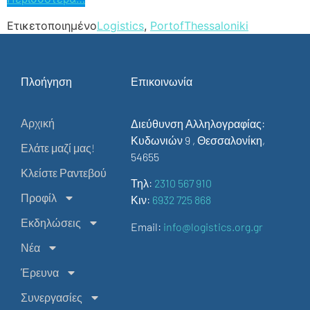
Ετικετοποιημένο
Logistics
,
PortofThessaloniki
Πλοήγηση
Επικοινωνία
Αρχική
Διεύθυνση Αλληλογραφίας:
Κυδωνιών 9 , Θεσσαλονίκη,
Ελάτε μαζί μας!
54655
Κλείστε Ραντεβού
Τηλ:
2310 567 910
Προφίλ
Κιν:
6932 725 868
Εκδηλώσεις
Email:
info@logistics.org.gr
Νέα
Έρευνα
Συνεργασίες